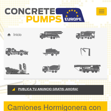
Pasar
Toggl
al
naviga
contenido
principal
Inicio
BH
CHB
EC
BE
PE
PH
CH
GM
PUBLICA TU ANUNCIO GRATIS ¡AHORA!
Camiones Hormigonera con